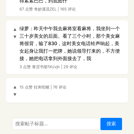
得紧紧巴巴，到底图什
67 点赞
奇妙溪流ZEL
|
165 评论
绿萝：昨天中午我去麻将室看麻将，我坐到一个
▲
三十岁美女的后面。看了三个小时，那个美女麻
▼
将很背，输了830，这时美女电话铃声响起，美
女起身让我打一把牌，她说领导打来的，不方便
接，她把电话拿到外面接去了，我
3 点赞
青涩书签fXUvjh
|
29 评论
▲
15 点赞
狂奔陀螺
|
76 评论
▼
搜索