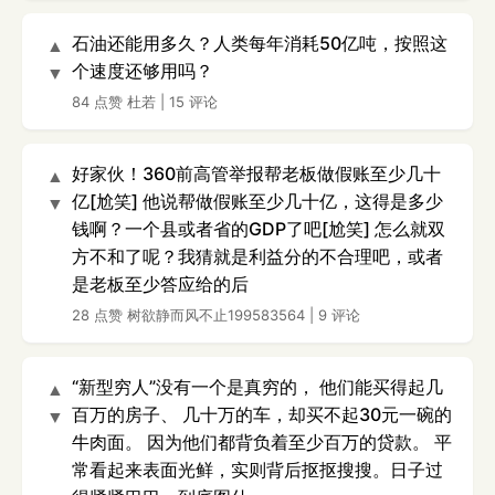
石油还能用多久？人类每年消耗50亿吨，按照这
▲
个速度还够用吗？
▼
84 点赞
杜若
|
15 评论
好家伙！360前高管举报帮老板做假账至少几十
▲
亿[尬笑] 他说帮做假账至少几十亿，这得是多少
▼
钱啊？一个县或者省的GDP了吧[尬笑] 怎么就双
方不和了呢？我猜就是利益分的不合理吧，或者
是老板至少答应给的后
28 点赞
树欲静而风不止199583564
|
9 评论
“新型穷人”没有一个是真穷的， 他们能买得起几
▲
百万的房子、 几十万的车，却买不起30元一碗的
▼
牛肉面。 因为他们都背负着至少百万的贷款。 平
常看起来表面光鲜，实则背后抠抠搜搜。日子过