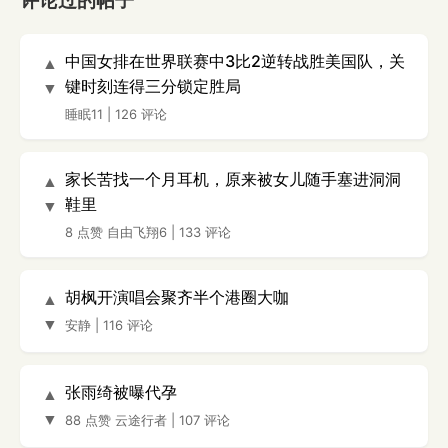
评论过的帖子
中国女排在世界联赛中3比2逆转战胜美国队，关
▲
键时刻连得三分锁定胜局
▼
睡眠11
|
126 评论
家长苦找一个月耳机，原来被女儿随手塞进洞洞
▲
鞋里
▼
8 点赞
自由飞翔6
|
133 评论
胡枫开演唱会聚齐半个港圈大咖
▲
▼
安静
|
116 评论
张雨绮被曝代孕
▲
▼
88 点赞
云途行者
|
107 评论