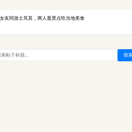
岁女友同游土耳其，两人逛景点吃当地美食
搜