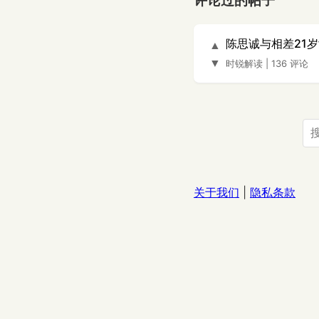
评论过的帖子
陈思诚与相差21
▲
▼
时锐解读
|
136 评论
关于我们
|
隐私条款