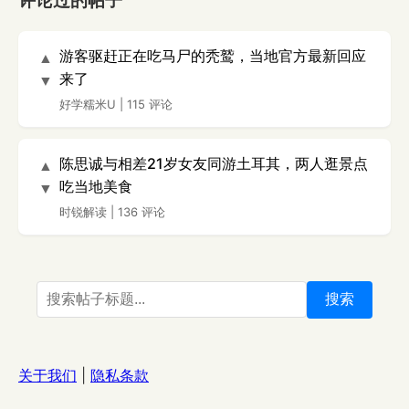
评论过的帖子
游客驱赶正在吃马尸的秃鹫，当地官方最新回应
▲
来了
▼
好学糯米U
|
115 评论
陈思诚与相差21岁女友同游土耳其，两人逛景点
▲
吃当地美食
▼
时锐解读
|
136 评论
搜索
关于我们
|
隐私条款