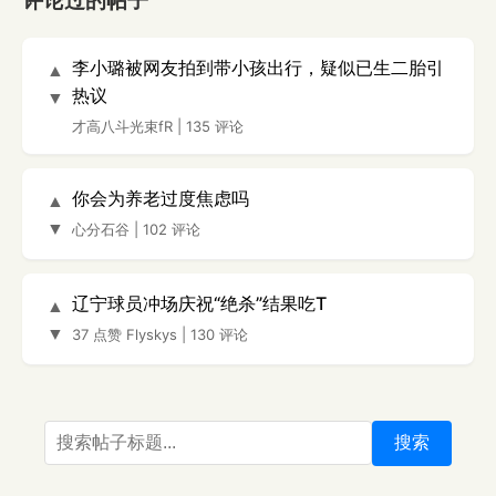
评论过的帖子
李小璐被网友拍到带小孩出行，疑似已生二胎引
▲
热议
▼
才高八斗光束fR
|
135 评论
你会为养老过度焦虑吗
▲
▼
心分石谷
|
102 评论
辽宁球员冲场庆祝“绝杀”结果吃T
▲
▼
37 点赞
Flyskys
|
130 评论
搜索