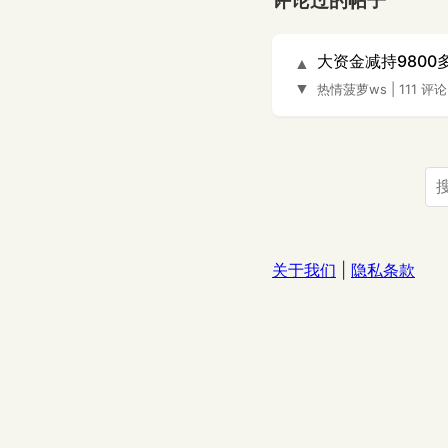
评论过的帖子
大资金减持980
▲
▼
热情菠萝ws
|
111 评论
关于我们
|
隐私条款