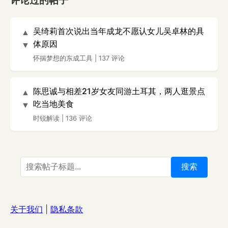
评论过的帖子
吴绮莉首次说出当年成龙不愿认女儿吴卓林的具
▲
体原因
▼
怀揣梦想的东成工具
|
137 评论
陈思诚与相差21岁女友同游土耳其，两人逛景点
▲
吃当地美食
▼
时锐解读
|
136 评论
搜索
关于我们
|
隐私条款