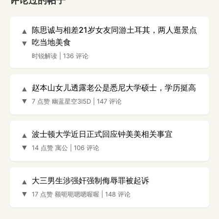
评论过的帖子
陈思诚与相差21岁女友同游土耳其，两人逛景点
▲
吃当地美食
▼
时锐解读
|
136 评论
赵本山女儿透露老公是悉尼大学硕士，学历挺高
▲
▼
7 点赞
幽蓝星空3I5D
|
147 评论
波士顿大学近日正式回应钟美美相关事宜
▲
▼
14 点赞
寓公
|
106 评论
大三男生涉强奸强制侮辱罪被起诉
▲
▼
17 点赞
额呃呃嗯嗯喔喔
|
148 评论