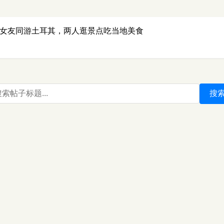
岁女友同游土耳其，两人逛景点吃当地美食
搜