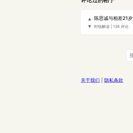
评论过的帖子
陈思诚与相差21
▲
▼
时锐解读
|
136 评论
关于我们
|
隐私条款