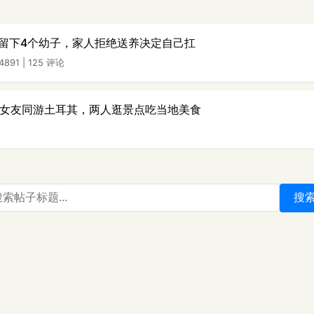
留下4个幼子，家人拒绝送养决定自己扛
891
|
125 评论
岁女友同游土耳其，两人逛景点吃当地美食
搜