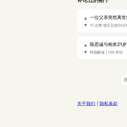
评论过的帖子
一位父亲突然离世
▲
▼
17 点赞
很久以前54374
陈思诚与相差21
▲
▼
时锐解读
|
136 评论
关于我们
|
隐私条款