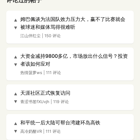
评论过的帖子
姆巴佩谈为法国队效力压力大，赢不了比赛就会
▲
被球迷和媒体骂得很难听
▼
江山伴红尘
|
150 评论
大资金减持9800多亿，市场放出什么信号？投资
▲
者该如何应对
▼
热情菠萝ws
|
111 评论
天涯社区正式恢复访问
▲
▼
青涩书签fXUvjh
|
119 评论
和平统一后大陆可帮台湾建环岛高铁
▲
▼
高冷奶酪VR
|
111 评论