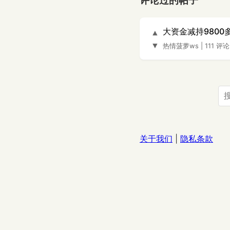
评论过的帖子
大资金减持980
▲
▼
热情菠萝ws
|
111 评论
关于我们
|
隐私条款