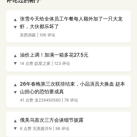
评论过的帖子
张雪今天给全体员工午餐每人额外加了一只大龙
▲
虾，大伙都乐坏了
▼
东西洞庭
|
106 评论
油价上调！加满一箱多花27.5元
▲
▼
14 点赞
皖星之家
|
123 评论
26年春晚第三次联排结束，小品演员大换血 赵本
▲
山担心的恐怕要成真
▼
41 点赞
龙229450560
|
78 评论
俄美乌首次三方会谈细节披露
▲
▼
6 点赞
完美圆月N
|
98 评论