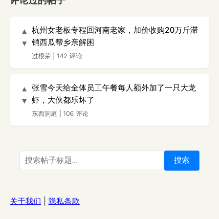
评论过的帖子
杭州女老板专程回河南老家，加价收购20万斤滞
▲
销西瓜帮乡亲解困
▼
过根荣
|
142 评论
张雪今天给全体员工午餐每人额外加了一只大龙
▲
虾，大伙都乐坏了
▼
东西洞庭
|
106 评论
搜索
关于我们
|
隐私条款