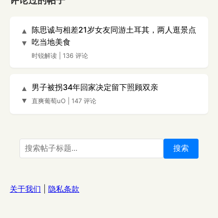
评论过的帖子
陈思诚与相差21岁女友同游土耳其，两人逛景点
▲
吃当地美食
▼
时锐解读
|
136 评论
男子被拐34年回家决定留下照顾双亲
▲
▼
直爽葡萄uO
|
147 评论
搜索
关于我们
|
隐私条款