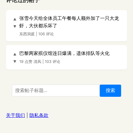
评论过的帖子
张雪今天给全体员工午餐每人额外加了一只大龙
▲
虾，大伙都乐坏了
▼
东西洞庭
|
106 评论
巴黎两家殡仪馆连日爆满，遗体排队等火化
▲
▼
19 点赞
清风
|
103 评论
搜索
关于我们
|
隐私条款