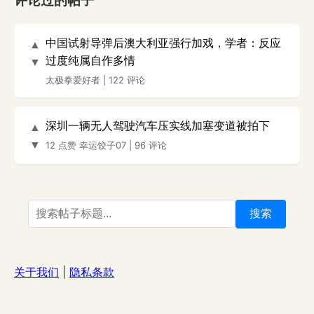
评论过的帖子
中国试射导弹后澳大利亚强行加戏，学者：反应
▲
过度纯属自作多情
▼
太极拳爱好者
|
122 评论
深圳一辆无人驾驶汽车压实线加塞变道被拍下
▲
▼
12 点赞
幸运饺子07
|
96 评论
搜索
关于我们
|
隐私条款