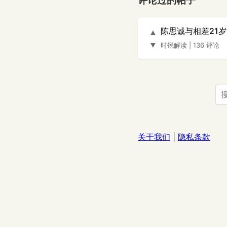
评论过的帖子
陈思诚与相差21
▲
▼
时锐解读
|
136 评论
关于我们
|
隐私条款