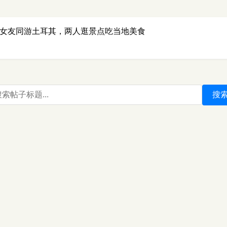
岁女友同游土耳其，两人逛景点吃当地美食
搜