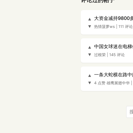
评论过的帖子
大资金减持980
▲
▼
热情菠萝ws
|
111 评论
中国女球迷在电梯
▲
▼
过根荣
|
145 评论
一条大蛇横在路中
▲
▼
4 点赞
雄鹰展翅中华