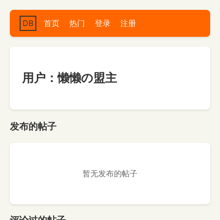
DB
首页
热门
登录
注册
用户：懒懒の盟主
发布的帖子
暂无发布的帖子