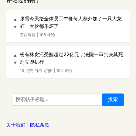
评论过的帖子
张雪今天给全体员工午餐每人额外加了一只大龙
▲
虾，大伙都乐坏了
▼
东西洞庭
|
106 评论
杨有林贪污受贿超过22亿元，法院一审判决其死
▲
刑立即执行
▼
18 点赞
自由飞翔6
|
104 评论
搜索
关于我们
|
隐私条款