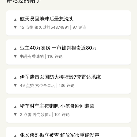
评论过的帖子
航天员回地球后最想洗头
▲
▼
15 点赞
很久以前54374891
|
97 评论
业主40万卖房 一审被判担责近80万
▲
▼
书是有香味的
|
116 评论
伊军袭击以国防大楼摧毁7套雷达系统
▲
▼
49 点赞
六位帝皇玩
|
136 评论
堵车时车主按喇叭 小孩哥瞬间装凶
▲
▼
2 点赞
外向菠萝z
|
101 评论
张又侠刘振立被查 解放军报重磅发声
▲