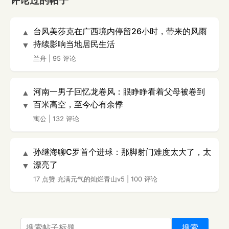
评论过的帖子
台风美莎克在广西境内停留26小时，带来的风雨
▲
持续影响当地居民生活
▼
兰舟
|
95 评论
河南一男子回忆龙卷风：眼睁睁看着父母被卷到
▲
百米高空，至今心有余悸
▼
寓公
|
132 评论
孙继海聊C罗首个进球：那脚射门难度太大了，太
▲
漂亮了
▼
17 点赞
充满元气的灿烂青山v5
|
100 评论
搜索