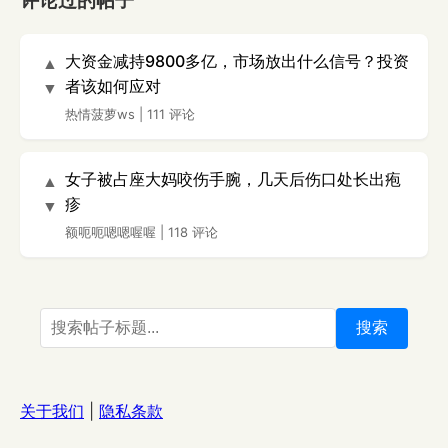
评论过的帖子
大资金减持9800多亿，市场放出什么信号？投资
▲
者该如何应对
▼
热情菠萝ws
|
111 评论
女子被占座大妈咬伤手腕，几天后伤口处长出疱
▲
疹
▼
额呃呃嗯嗯喔喔
|
118 评论
搜索
关于我们
|
隐私条款