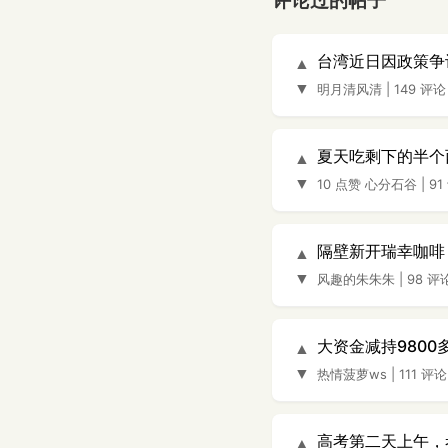
评论过的帖子
台湾近日因政策争
▲
▼
明月清风清
|
149 评论
夏天吃剩下的半个
▲
▼
10 点赞
心分石谷
|
91
隔壁新开瑞幸咖啡
▲
▼
风趣的朱朱朱
|
98 评
大资金减持980
▲
▼
热情菠萝ws
|
111 评论
高考第二天上午，
▲