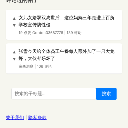
评论过的帖子
女儿女婿双双离世后，这位妈妈三年走进上百所
▲
学校宣传防性侵
▼
19 点赞
Gordon33687776
|
139 评论
张雪今天给全体员工午餐每人额外加了一只大龙
▲
虾，大伙都乐坏了
▼
东西洞庭
|
106 评论
搜索
关于我们
|
隐私条款