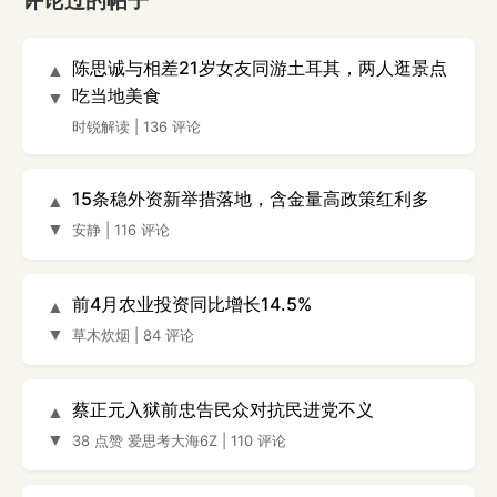
评论过的帖子
陈思诚与相差21岁女友同游土耳其，两人逛景点
▲
吃当地美食
▼
时锐解读
|
136 评论
15条稳外资新举措落地，含金量高政策红利多
▲
▼
安静
|
116 评论
前4月农业投资同比增长14.5%
▲
▼
草木炊烟
|
84 评论
蔡正元入狱前忠告民众对抗民进党不义
▲
▼
38 点赞
爱思考大海6Z
|
110 评论