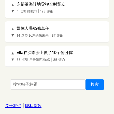
东部沿海阵地导弹全时竖立
▲
▼
4 点赞
睡眠11
|
128 评论
媒体人曝杨鸣离任
▲
▼
14 点赞
风趣的朱朱朱
|
87 评论
Ella在演唱会上做了10个俯卧撑
▲
▼
86 点赞
乐天派西柚oD
|
85 评论
搜索
关于我们
|
隐私条款