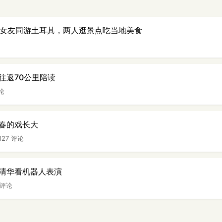
岁女友同游土耳其，两人逛景点吃当地美食
往返70公里陪读
评论
春的戏长大
127 评论
清华看机器人表演
 评论