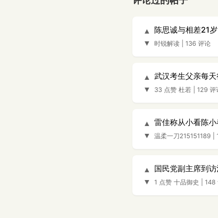
评论过的帖子
陈思诚与相差21
▲
▼
时锐解读
|
136 评论
武汉考生父亲每天
▲
▼
33 点赞
杜若
|
129 
雷佳称从小看陈小
▲
▼
温柔一刀215151189
|
国民党副主席到访
▲
▼
1 点赞
十品御史
|
148