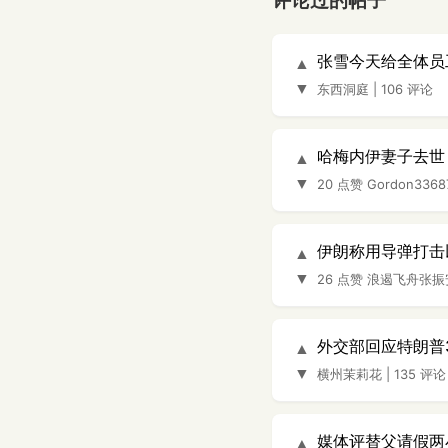
评论过的帖子
张雪今天给全体员
▲
▼
东西洞庭
|
106 评论
哈梅内伊妻子去世
▲
▼
20 点赞
Gordon3368
伊朗称用导弹打击
▲
▼
26 点赞
浪遏飞舟张振
外交部回应特朗普
▲
▼
横州茉莉花
|
135 评论
媒体评替父请假两
▲