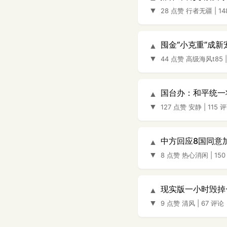
▼
28 点赞
行者无疆
|
1
囤金“小克重”成新
▲
▼
44 点赞
高级海风t85
国台办：和平统一
▲
▼
127 点赞
安静
|
115 
中方回应8国同意加
▲
▼
8 点赞
热心消闲
|
15
现实版一小时毁掉
▲
▼
9 点赞
清风
|
67 评论