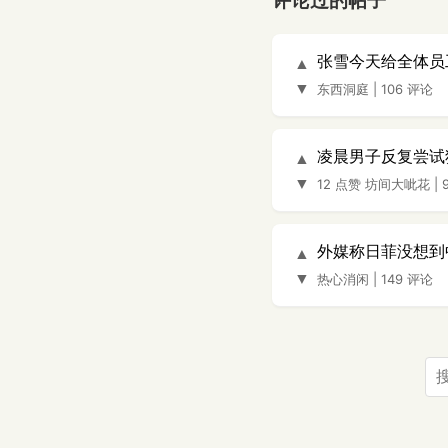
评论过的帖子
张雪今天给全体员
▲
▼
东西洞庭
|
106 评论
凌晨男子反复尝试
▲
▼
12 点赞
坊间大呲花
|
外媒称日菲没想到
▲
▼
热心消闲
|
149 评论