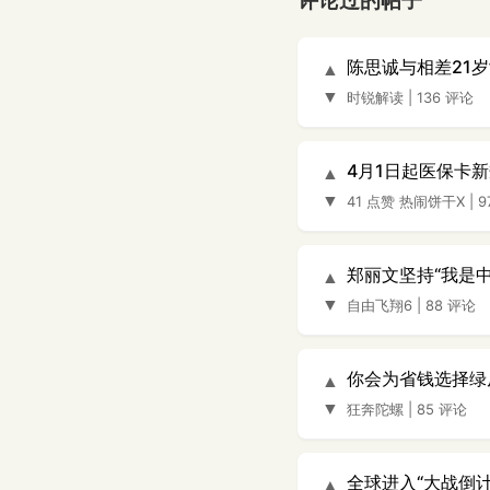
评论过的帖子
陈思诚与相差21
▲
▼
时锐解读
|
136 评论
4月1日起医保卡
▲
▼
41 点赞
热闹饼干X
|
9
郑丽文坚持“我是
▲
▼
自由飞翔6
|
88 评论
你会为省钱选择绿
▲
▼
狂奔陀螺
|
85 评论
全球进入“大战倒计
▲