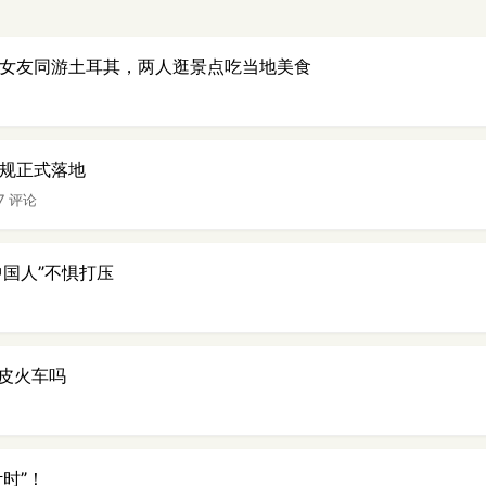
岁女友同游土耳其，两人逛景点吃当地美食
新规正式落地
7 评论
中国人”不惧打压
皮火车吗
时”！