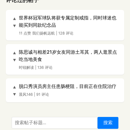
评论过的帖子
世界杯冠军球队将获专属定制戒指，同时球迷也
▲
能买到同款纪念品
▼
11 点赞
我们扬帆远航
|
128 评论
陈思诚与相差21岁女友同游土耳其，两人逛景点
▲
吃当地美食
▼
时锐解读
|
136 评论
脱口秀演员房主任患肠梗阻，目前正在住院治疗
▲
▼
晨风146
|
91 评论
搜索