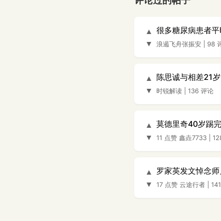
评论过的帖子
很多糖尿病患者平
▲
▼
浪遏飞舟张振安
|
98 
陈思诚与相差21
▲
▼
时锐解读
|
136 评论
莫德里奇40岁踢
▲
▼
11 点赞
鑫垚7733
|
1
罗家英发文悼念师
▲
▼
17 点赞
云途行者
|
14