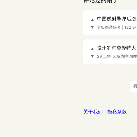
评论过的帖子
中国试射导弹后澳
▲
▼
太极拳爱好者
|
122 
贵州罗甸突降特大
▲
▼
29 点赞
大海边眺望的
关于我们
|
隐私条款