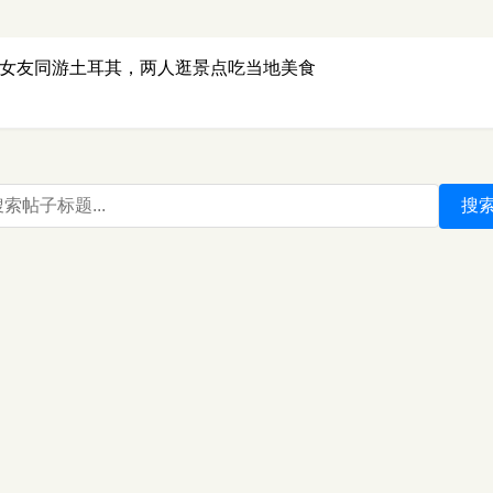
岁女友同游土耳其，两人逛景点吃当地美食
搜