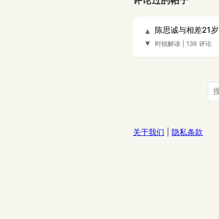
评论过的帖子
陈思诚与相差21
▲
▼
时锐解读
|
136 评论
关于我们
|
隐私条款