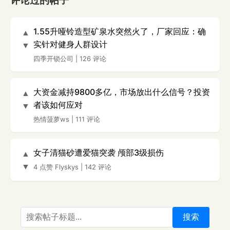
评论过的帖子
1.55升哑铃造型矿泉水突然火了，厂家回应：确
▲
实针对健身人群设计
▼
四季开锁公司
|
126 评论
大资金减持9800多亿，市场放出什么信号？投资
▲
者该如何应对
▼
热情菠萝ws
|
111 评论
女子清猫砂遭爱猫突袭 颅部3级损伤
▲
▼
4 点赞
Flyskys
|
142 评论
搜索