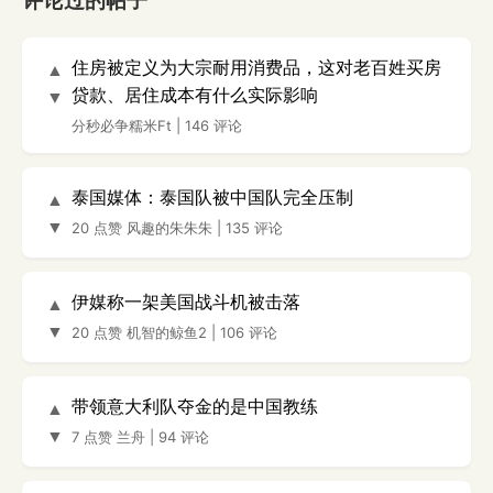
评论过的帖子
住房被定义为大宗耐用消费品，这对老百姓买房
▲
贷款、居住成本有什么实际影响
▼
分秒必争糯米Ft
|
146 评论
泰国媒体：泰国队被中国队完全压制
▲
▼
20 点赞
风趣的朱朱朱
|
135 评论
伊媒称一架美国战斗机被击落
▲
▼
20 点赞
机智的鲸鱼2
|
106 评论
带领意大利队夺金的是中国教练
▲
▼
7 点赞
兰舟
|
94 评论