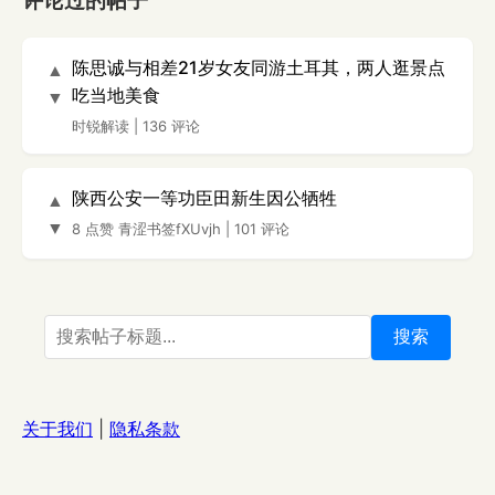
评论过的帖子
陈思诚与相差21岁女友同游土耳其，两人逛景点
▲
吃当地美食
▼
时锐解读
|
136 评论
陕西公安一等功臣田新生因公牺牲
▲
▼
8 点赞
青涩书签fXUvjh
|
101 评论
搜索
关于我们
|
隐私条款