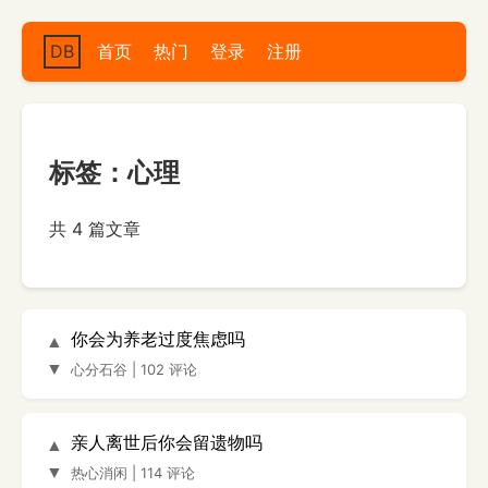
DB
首页
热门
登录
注册
标签：心理
共 4 篇文章
你会为养老过度焦虑吗
▲
▼
心分石谷
|
102 评论
亲人离世后你会留遗物吗
▲
▼
热心消闲
|
114 评论