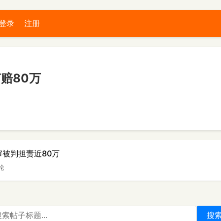
登录
注册
赔80万
审被判担责近80万
评论
搜