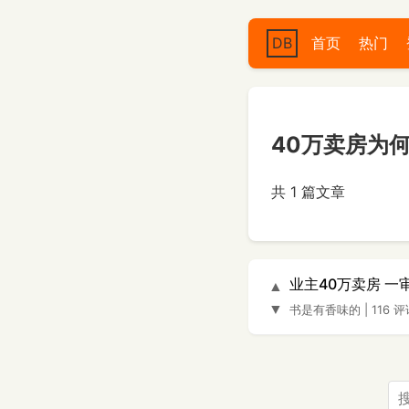
DB
首页
热门
40万卖房为何
共 1 篇文章
业主40万卖房 一
▲
▼
书是有香味的
|
116 