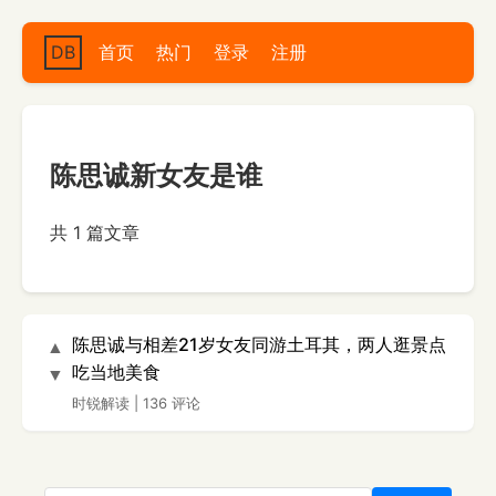
DB
首页
热门
登录
注册
陈思诚新女友是谁
共 1 篇文章
陈思诚与相差21岁女友同游土耳其，两人逛景点
▲
吃当地美食
▼
时锐解读
|
136 评论