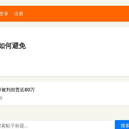
登录
注册
如何避免
审被判担责近80万
评论
搜