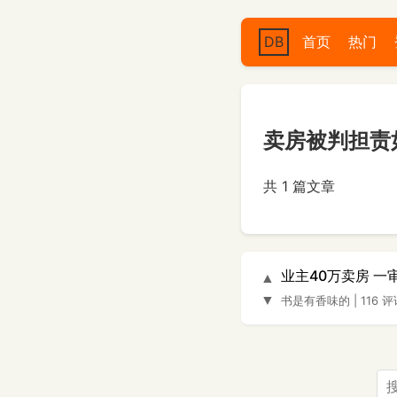
DB
首页
热门
卖房被判担责
共 1 篇文章
业主40万卖房 一
▲
▼
书是有香味的
|
116 